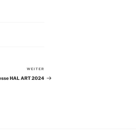
WEITER
Nächster
Beitrag
esse HAL ART 2024