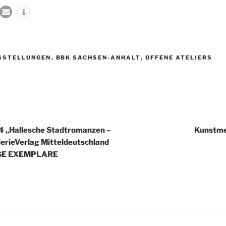
SSTELLUNGEN
,
BBK SACHSEN-ANHALT
,
OFFENE ATELIERS
igation
4 „Hallesche Stadtromanzen –
Kunstm
lerieVerlag Mitteldeutschland
GE EXEMPLARE