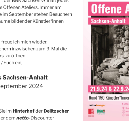
rt der BBK Sachsen-Anhalt jedes
s Offenen Ateliers. Immer am
e im September stehen Besuchern
äume bildender Künstler*innen
 freue ich mich wieder,
chern inzwischen zum 9. Mal die
rs zu öffnen.
 / Euch ein,
rs Sachsen-Anhalt
 September 2024
 Sie im
Hinterhof
der
Delitzscher
er dem
netto
-Discounter