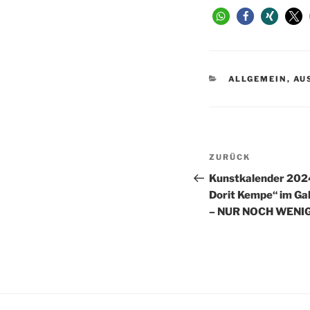
KATEGORIEN
ALLGEMEIN
,
AU
Beitragsnav
Vorheriger
ZURÜCK
Beitrag
Kunstkalender 202
Dorit Kempe“ im Ga
– NUR NOCH WENI