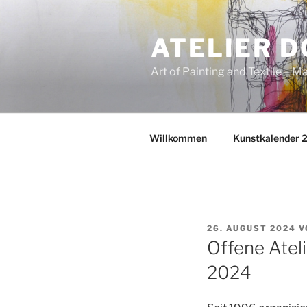
Zum
Inhalt
ATELIER D
springen
Art of Painting and Textile – Ma
Willkommen
Kunstkalender 
VERÖFFENTLICHT
26. AUGUST 2024
V
AM
Offene Atel
2024