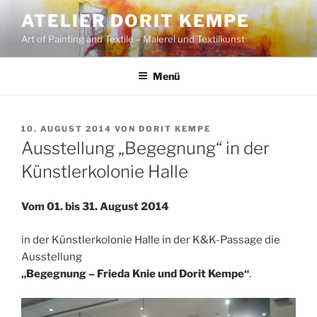
Zum
ATELIER DORIT KEMPE
Inhalt
Art of Painting and Textile – Malerei und Textilkunst
springen
Menü
VERÖFFENTLICHT
10. AUGUST 2014
VON
DORIT KEMPE
AM
Ausstellung „Begegnung“ in der
Künstlerkolonie Halle
Vom 01. bis 31. August 2014
in der Künstlerkolonie Halle in der K&K-Passage die
Ausstellung
„Begegnung – Frieda Knie und Dorit Kempe“
.