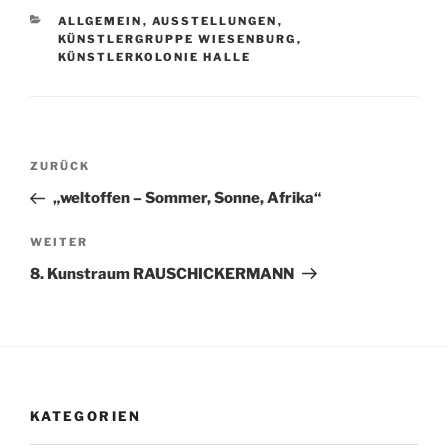
KATEGORIEN
ALLGEMEIN
,
AUSSTELLUNGEN
,
KÜNSTLERGRUPPE WIESENBURG
,
KÜNSTLERKOLONIE HALLE
Beitragsnavigation
Vorheriger
ZURÜCK
Beitrag
„weltoffen – Sommer, Sonne, Afrika“
Nächster
WEITER
Beitrag
8. Kunstraum RAUSCHICKERMANN
KATEGORIEN